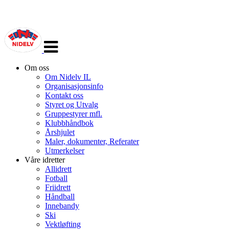
Veksle
navigasjon
Om oss
Om Nidelv IL
Organisasjonsinfo
Kontakt oss
Styret og Utvalg
Gruppestyrer mfl.
Klubbhåndbok
Årshjulet
Maler, dokumenter, Referater
Utmerkelser
Våre idretter
Allidrett
Fotball
Friidrett
Håndball
Innebandy
Ski
Vektløfting