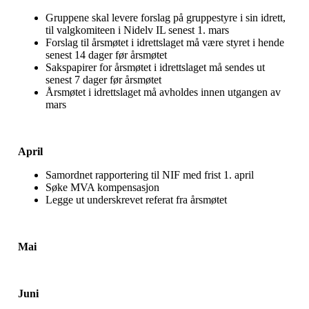
Gruppene skal levere forslag på gruppestyre i sin idrett,
til valgkomiteen i Nidelv IL senest 1. mars
Forslag til årsmøtet i idrettslaget må være styret i hende
senest 14 dager før årsmøtet
Sakspapirer for årsmøtet i idrettslaget må sendes ut
senest 7 dager før årsmøtet
Årsmøtet i idrettslaget må avholdes innen utgangen av
mars
April
Samordnet rapportering til NIF med frist 1. april
Søke MVA kompensasjon
Legge ut underskrevet referat fra årsmøtet
Mai
Juni