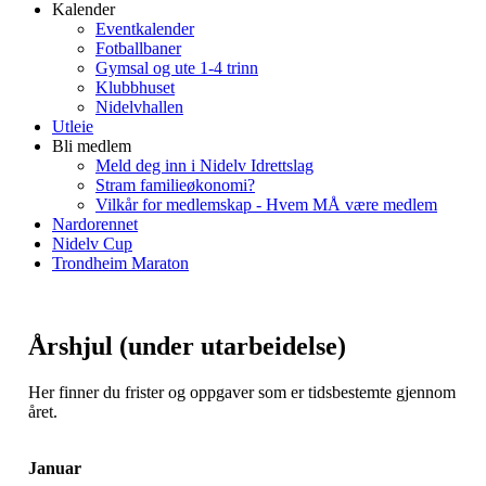
Kalender
Eventkalender
Fotballbaner
Gymsal og ute 1-4 trinn
Klubbhuset
Nidelvhallen
Utleie
Bli medlem
Meld deg inn i Nidelv Idrettslag
Stram familieøkonomi?
Vilkår for medlemskap - Hvem MÅ være medlem
Nardorennet
Nidelv Cup
Trondheim Maraton
Årshjul (under utarbeidelse)
Her finner du frister og oppgaver som er tidsbestemte gjennom
året.
Januar