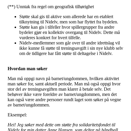
(**) Unntak fra regel om geografisk tilhørighet
Støtte skal gis til aktive som allerede har en etablert
tilknytning til Nidelv, men som har flyttet fra bydelen.
Støtte kan gis i tilfeller hvor spillergrupper fra andre
bydeler gjør en kollektiv overgang til Nidelv. Dette må
vurderes konkret for hvert tilfelle.
Nidelv-medlemmer som går over til andre idrettslag vil
ikke kunne få støtte til treningsavgift i sin nye klubb selv
om de tidligere har fått støtte til deltagelse i Nidelv.
Hvordan man søker
Man må oppgi navn på barnet/ungdommen, hvilken aktivitet
man søker for, samt aktuell periode. Man må også oppgi hvor
stor del av treningsavgiften man klarer å betale selv. Det
behøver ikke være foreldre av barnet/ungdommen, men det
kan også være andre personer rundt laget som søker på vegne
av barnet/ungdommen.
Eksempel:
Hei! Jeg søker med dette om støtte fra solidaritetsfondet til
Nidelv for min datter Anne Hansen, som deltar på håndball