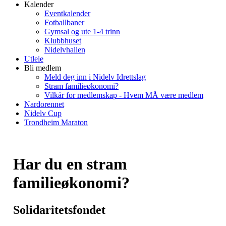
Kalender
Eventkalender
Fotballbaner
Gymsal og ute 1-4 trinn
Klubbhuset
Nidelvhallen
Utleie
Bli medlem
Meld deg inn i Nidelv Idrettslag
Stram familieøkonomi?
Vilkår for medlemskap - Hvem MÅ være medlem
Nardorennet
Nidelv Cup
Trondheim Maraton
Har du en stram
familieøkonomi?
Solidaritetsfondet