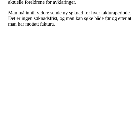
aktuelle foreldrene for avklaringer.
Man må inntil videre sende ny søknad for hver fakturaperiode.
Det er ingen søknadsfrist, og man kan søke både før og etter at
man har mottatt faktura.
Nidelv IL
Tempeveien 13B
7031 TRONDHEIM
Org. nr.: 947307576
Telefon: 480 10 800
post@nidelv-il.no