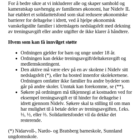
For å bedre sikre at vi inkluderer alle og skaper samhold og
kameratskap uavhengig av familienes økonomi, har Nidelv IL
har etablert et solidaritetsfond som skal redusere økonomiske
barrierer for deltagelse i idrett, ved å hjelpe økonomisk
vanskeligstilte familier i idrettslagets nedslagsfelt med dekning
av treningsavgift eller andre utgifter de ikke klarer å håndtere.
Hvem som kan få innvilget støtte
Ordningen gjelder for barn og unge under 18 år.
Ordningen kan dekke treningsavgift/deltakeravgift og
medlemskontingent.
Den aktive må være elev på en av skolene i Nidelv sitt
nedslagsfelt (*), eller ha bosted innenfor skolekretsene.
Ordningen omfatter ikke familier fra andre bydeler som
går på andre skoler. Unntak kan forekomme, se (**).
Søkere på ordningen må tilkjennegi at kostnaden ved for
eksempel treningsavgift er til hinder for deltagelse i
idrett gjennom Nidelv. Søkere skal ta stilling til om man
har mulighet til å betale deler av treningsavgiften, f.eks.
⅓, ½, eller ⅔. Solidaritetsfondet vil da dekke det
resterende.
(*) Nidarvoll-, Nardo- og Bratsberg barneskole, Sunnland
ungdomsskole.