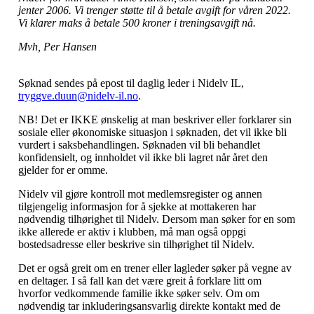
jenter 2006. Vi trenger støtte til å betale avgift for våren 2022.
Vi klarer maks å betale 500 kroner i treningsavgift nå.
Mvh, Per Hansen
Søknad sendes på epost til daglig leder i Nidelv IL,
tryggve.duun@nidelv-il.no
.
NB! Det er IKKE ønskelig at man beskriver eller forklarer sin
sosiale eller økonomiske situasjon i søknaden, det vil ikke bli
vurdert i saksbehandlingen. Søknaden vil bli behandlet
konfidensielt, og innholdet vil ikke bli lagret når året den
gjelder for er omme.
Nidelv vil gjøre kontroll mot medlemsregister og annen
tilgjengelig informasjon for å sjekke at mottakeren har
nødvendig tilhørighet til Nidelv. Dersom man søker for en som
ikke allerede er aktiv i klubben, må man også oppgi
bostedsadresse eller beskrive sin tilhørighet til Nidelv.
Det er også greit om en trener eller lagleder søker på vegne av
en deltager. I så fall kan det være greit å forklare litt om
hvorfor vedkommende familie ikke søker selv. Om om
nødvendig tar inkluderingsansvarlig direkte kontakt med de