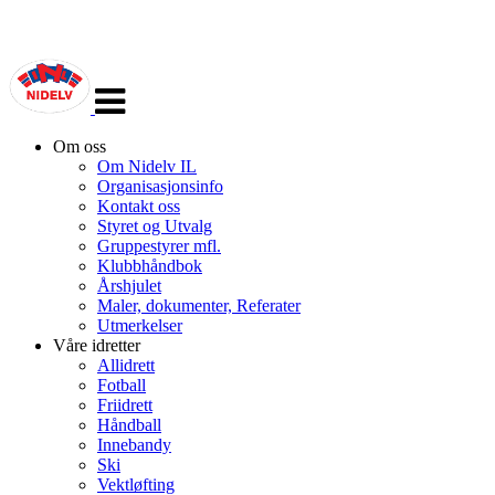
Veksle
navigasjon
Om oss
Om Nidelv IL
Organisasjonsinfo
Kontakt oss
Styret og Utvalg
Gruppestyrer mfl.
Klubbhåndbok
Årshjulet
Maler, dokumenter, Referater
Utmerkelser
Våre idretter
Allidrett
Fotball
Friidrett
Håndball
Innebandy
Ski
Vektløfting