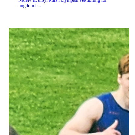
Nidelv IL tilbyr kurs i olympisk vektløfting for
ungdom i…