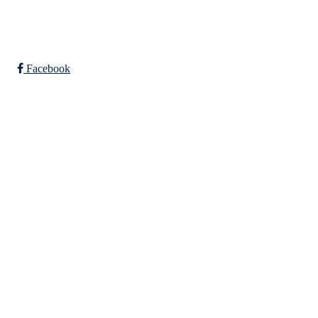
Bli medlem i klubben!
Trykk her for innmelding
Facebook