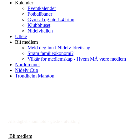
Kalender
Eventkalender
Fotballbaner
Gymsal og ute 1-4 trinn
Klubbhuset
Nidelvhallen
Utleie
Bli medlem
Meld deg inn i Nidelv Idrettslag
Stram familieøkonomi?
Vilkår for medlemskap - Hvem MÅ være medlem
Nardorennet
Nidelv Cup
Trondheim Maraton
NIDELV IL
Allsidighet - samhold - glede - utvikling
Bli medlem