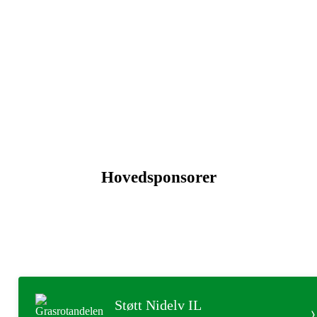
Nidelv IL ønsker å fremme allsidighet blant sine utøvere.
Allsidighet fremmer mestring, kroppsbeherskelse, tilhørighet
og sosialisering. Utøvere skal få frihet til å velge og delta i de
grener de ønsker uten at dette fører til utestengelse fra kamper
og andre aktiviteter i andre grener. Dette henger tett sammen
med å skape et godt samhold, glede over å holde på med idrett,
og mulighet for utvikling gjennom at medlemmet både trives
og får et godt tilpasset tilbud.
Hovedsponsorer
Støtt Nidelv IL