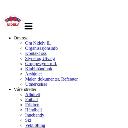
Veksle
navigasjon
Om oss
Om Nidelv IL
Organisasjonsinfo
Kontakt oss
Styret og Utvalg
Gruppestyrer mfl.
Klubbhåndbok
Årshjulet
Maler, dokumenter, Referater
Utmerkelser
Våre idretter
Allidrett
Fotball
Friidrett
Håndball
Innebandy
Ski
Vektløfting