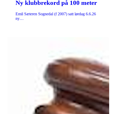
Ny klubbrekord på 100 meter
Emil Sæteren Sognedal (f 2007) satt lørdag 6.6.26
ny…