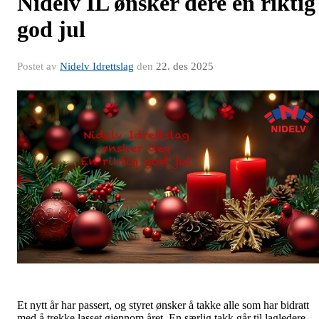
Nidelv IL ønsker dere en riktig
god jul
Postet av
Nidelv Idrettslag
den
22. des 2025
Et nytt år har passert, og styret ønsker å takke alle som har bidratt
med å trekke lasset gjennom året. En særlig takk går til lagledere,