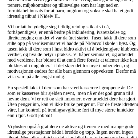
trenere, miljøkontakter og tillitsvalgte som har lagt ned en
formidabel innsats for at barn, ungdom og voksne skal ha et godt
idrettslig tilbud i Nidelv IL.
Vi har tatt betydelige steg i riktig retning slik at vi nå,
forhåpentligvis, er ennå bedre på inkludering, ivaretakelse og
tilrettelegging enn det vi var da året startet. Tusen takk til dere som
stilte opp på verdiseminaret vi hadde på Nidarvoll skole i høst. Og
tusen takk til dere som i høst bidro aktivt til å bekjentgjøre klubben
verdier, og hva de betyr i praksis. Vi håper seminaret, og arbeidet
med verdiene, har bidratt til at ennå flere forstår at talenter ikke kan
plukkes ut i ung alder. Til det skjer det for mye i puberteten, og
motivasjonen endres for alle barn gjennom oppveksten. Derfor må
vi ta vare på alle lengst mulig.
En spesiell takk til dere som har vært kasserere i gruppene år. De
som er kasserere blir sjelden nevnt, men nå er det god grunn til å
nevne dem. Vi er rett og slett imponert over arbeidet dere har gjort.
Uten penger inn, kan vi ikke bruke penger ut. For de fleste idretten
våre, har kontroll på treningsavgiftene ført til mye større inntekter
enn i fjor. Godt jobba!!
Vi ønsker også å gratulere de aktive og trenerne med mange gode
idrettslige prestasjoner både i bredde og topp. Ingen nevnt, ingen
glemt. Men aller artigst er det at antallet barn og unge ønsker å bli i