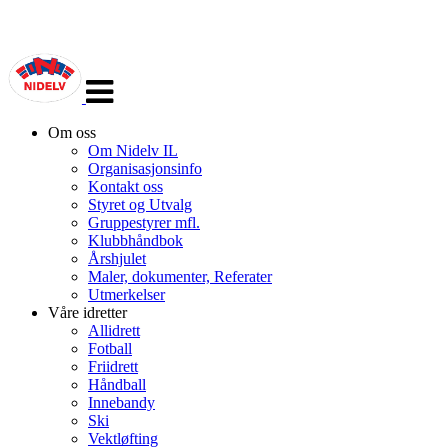
Veksle
navigasjon
Om oss
Om Nidelv IL
Organisasjonsinfo
Kontakt oss
Styret og Utvalg
Gruppestyrer mfl.
Klubbhåndbok
Årshjulet
Maler, dokumenter, Referater
Utmerkelser
Våre idretter
Allidrett
Fotball
Friidrett
Håndball
Innebandy
Ski
Vektløfting