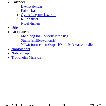
Kalender
Eventkalender
Fotballbaner
Gymsal og ute 1-4 trinn
Klubbhuset
Nidelvhallen
Utleie
Bli medlem
Meld deg inn i Nidelv Idrettslag
Stram familieøkonomi?
Vilkår for medlemskap - Hvem MÅ være medlem
Nardorennet
Nidelv Cup
Trondheim Maraton