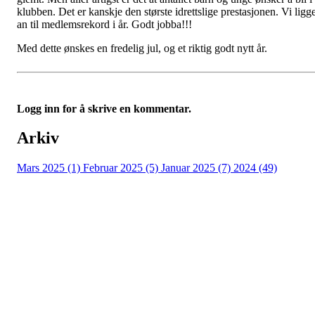
klubben. Det er kanskje den største idrettslige prestasjonen. Vi ligg
an til medlemsrekord i år. Godt jobba!!!
Med dette ønskes en fredelig jul, og et riktig godt nytt år.
Logg inn for å skrive en kommentar.
Arkiv
Mars 2025 (1)
Februar 2025 (5)
Januar 2025 (7)
2024 (49)
Nidelv IL
Tempeveien 13B
7031 TRONDHEIM