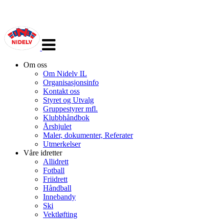
Veksle
navigasjon
Om oss
Om Nidelv IL
Organisasjonsinfo
Kontakt oss
Styret og Utvalg
Gruppestyrer mfl.
Klubbhåndbok
Årshjulet
Maler, dokumenter, Referater
Utmerkelser
Våre idretter
Allidrett
Fotball
Friidrett
Håndball
Innebandy
Ski
Vektløfting