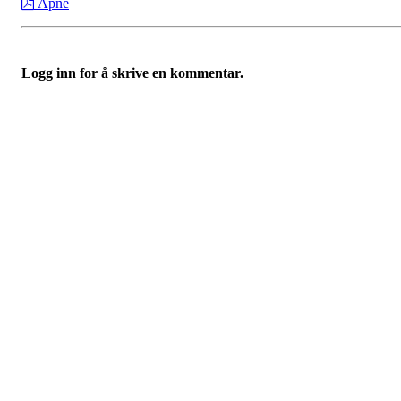
Åpne
Logg inn for å skrive en kommentar.
Nidelv IL
Tempeveien 13B
7031 TRONDHEIM
Org. nr.: 947307576
Telefon: 480 10 800
post@nidelv-il.no