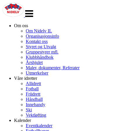
Veksle
navigasjon
Om oss
Om Nidelv IL
Organisasjonsinfo
Kontakt oss
Styret og Utvalg
Gruppestyrer mfl.
Klubbhåndbok
Årshjulet
Maler, dokumenter, Referater
Utmerkelser
Våre idretter
Allidrett
Fotball
Friidrett
Håndball
Innebandy
Ski
Vektløfting
Kalender
Eventkalender
Fotballbaner