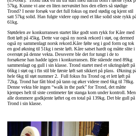
(65-69år). Trond fikk en litt trå start med hårfin bom i første rykk p
57kg. Kunne vi ane en liten nervøsitet hos den ellers så stødige
Trond? I neste forsøk var det full fokus og med stødig og kjent stil
satt 57kg solid. Han fulgte videre opp med et like solid siste rykk p
61kg.
Støtdelen av konkurransen startet like godt som rykk for Kåre med
flott løft på 45kg. Dette var også ny norsk rekord i støt, og dermed
også ny sammenlagt norsk rekord.Kåre følte seg i god form og tok
en god økning til 51kg i neste løft. Kåre satset hardt og måtte slite i
overstøt på denne vekta. Dessverre ble det for tungt i de to
forsøkene han hadde igjen i konkurransen. Ble stående med 89kg
sammenlagt og gull i sin klasse. Trond startet med et sikringsløft på
66kg i støt og i fin stil ble første løft satt sikkert på plass. Økning p
hele 6kg til støt nummer 2. Full fokus fra Trond og et lett løft på
72kg. Trond har fått blod på tann og øker videre med 6kg til 78kg.
Denne vekta ble ingen “walk in the park” for Trond, det måtte
kjempes helt til siste centimeter før stanga kom under kontroll. Men
alle dommere godkjente løftet og en total på 139kg. Det ble gull på
Trond i sin klasse.