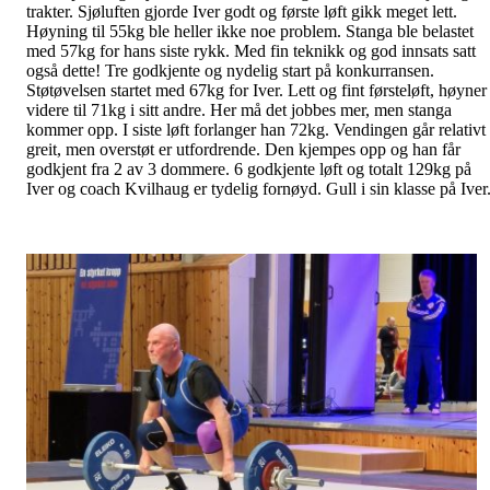
trakter. Sjøluften gjorde Iver godt og første løft gikk meget lett.
Høyning til 55kg ble heller ikke noe problem. Stanga ble belastet
med 57kg for hans siste rykk. Med fin teknikk og god innsats satt
også dette! Tre godkjente og nydelig start på konkurransen.
Støtøvelsen startet med 67kg for Iver. Lett og fint førsteløft, høyner
videre til 71kg i sitt andre. Her må det jobbes mer, men stanga
kommer opp. I siste løft forlanger han 72kg. Vendingen går relativt
greit, men overstøt er utfordrende. Den kjempes opp og han får
godkjent fra 2 av 3 dommere. 6 godkjente løft og totalt 129kg på
Iver og coach Kvilhaug er tydelig fornøyd. Gull i sin klasse på Iver