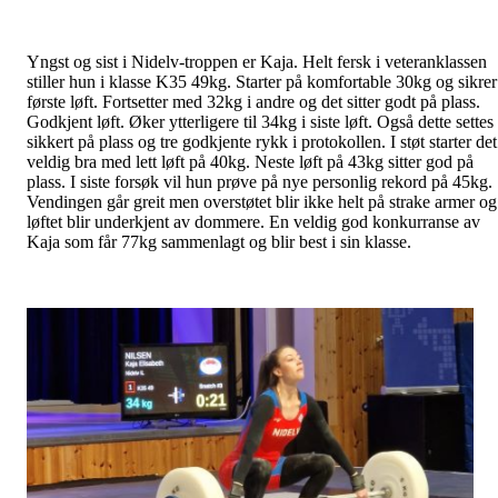
Yngst og sist i Nidelv-troppen er Kaja. Helt fersk i veteranklassen
stiller hun i klasse K35 49kg. Starter på komfortable 30kg og sikrer
første løft. Fortsetter med 32kg i andre og det sitter godt på plass.
Godkjent løft. Øker ytterligere til 34kg i siste løft. Også dette settes
sikkert på plass og tre godkjente rykk i protokollen. I støt starter det
veldig bra med lett løft på 40kg. Neste løft på 43kg sitter god på
plass. I siste forsøk vil hun prøve på nye personlig rekord på 45kg.
Vendingen går greit men overstøtet blir ikke helt på strake armer og
løftet blir underkjent av dommere. En veldig god konkurranse av
Kaja som får 77kg sammenlagt og blir best i sin klasse.