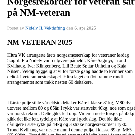
Norgesrekorder for veteran sat
på NM-veteran
Postet av
Nidelv IL Vektløfting
den
6. apr 2025
NM VETERAN 2025
Hitra VK arrangerte årets norgesmesterskap for veteraner lørdag
5.april. Fra Nidelv var 5 utøvere påmeldt, Kåre Sagmyr, Trond
Kvilhaug, Iver Klingenberg, Lill Beate Søttar Unheim og Kaja
Nilsen. Veldig hyggelig at vi for første gang hadde to kvinner som
deltok i veteranmesterskapet. Hitra laget en flott ramme rundt
arrangementet som trakk nesten 60 deltakere.
I første pulje stilte vår eldste deltaker Kåre i klasse 81kg, M80 dvs
utøvere mellom 80 og 85år. I rykk var startvekt 40kg, noe som ogs
var norsk rekord. Dette gikk lett opp. Videre i neste forsøk på 42kg
gikk det like lett, tydelig at Kåre var i godt slag. Det ble ikke
dårligere i siste rykk på 44kg og 3 strake norgesrekorder i rykk.
Trond Kvilhaug var neste mann i denne pulja, i klasse 89kg, M65