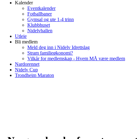
Kalender
Eventkalender
Fotballbaner
Gymsal og ute 1-4 trinn
Klubbhuset
Nidelvhallen
Utleie
Bli medlem
Meld deg inn i Nidelv Idrettslag
Stram familieøkonomi?
Vilkår for medlemskap - Hvem MÅ være medlem
Nardorennet
Nidelv Cup
Trondheim Maraton