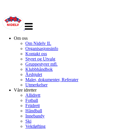
Veksle
navigasjon
Om oss
Om Nidelv IL
Organisasjonsinfo
Kontakt oss
Styret og Utvalg
Gruppestyrer mfl.
Klubbhåndbok
Årshjulet
Maler, dokumenter, Referater
Utmerkelser
Våre idretter
Allidrett
Fotball
Friidrett
Håndball
Innebandy
Ski
Vektløfting