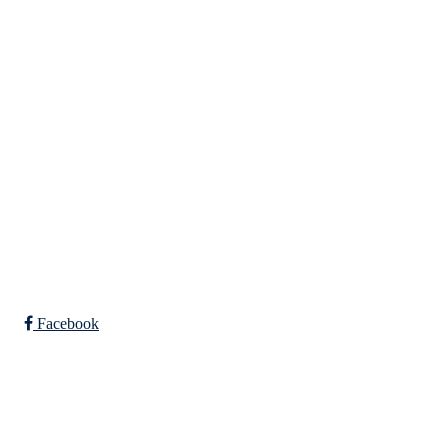
Tempeveien 13B
7031 TRONDHEIM
Org. nr.: 947307576
Telefon: 480 10 800
post@nidelv-il.no
Bli medlem i klubben!
Trykk her for innmelding
Facebook