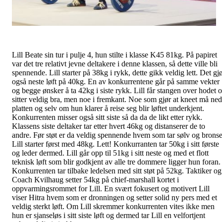
Lill Beate sin tur i pulje 4, hun stilte i klasse K45 81kg. På papiret
var det tre relativt jevne deltakere i denne klassen, så dette ville bli
spennende. Lill starter på 38kg i rykk, dette gikk veldig lett. Det gj
også neste løft på 40kg. En av konkurrentene går på samme vekter
og begge ønsker å ta 42kg i siste rykk. Lill får stangen over hodet 
sitter veldig bra, men noe i fremkant. Noe som gjør at kneet må ned
platten og selv om hun klarer å reise seg blir løftet underkjent.
Konkurrenten misser også sitt siste så da da de likt etter rykk.
Klassens siste deltaker tar etter hvert 46kg og distanserer de to
andre. Før støt er da veldig spennende hvem som tar sølv og bronse
Lill starter først med 48kg. Lett! Konkurranten tar 50kg i sitt første
og leder dermed. Lill går opp til 51kg i sitt neste og med et flott
teknisk løft som blir godkjent av alle tre dommere ligger hun foran.
Konkurrenten tar tilbake ledelsen med sitt støt på 52kg. Taktiker og
Coach Kvilhaug setter 54kg på chief-marshall kortet i
oppvarmingsrommet for Lill. En svært fokusert og motivert Lill
viser Hitra hvem som er dronningen og setter solid ny pers med et
veldig sterkt løft. Om Lill skremmer konkurrenten vites ikke men
hun er sjanseløs i sitt siste løft og dermed tar Lill en velfortjent