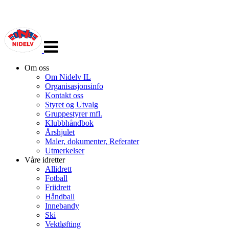
Veksle
navigasjon
Om oss
Om Nidelv IL
Organisasjonsinfo
Kontakt oss
Styret og Utvalg
Gruppestyrer mfl.
Klubbhåndbok
Årshjulet
Maler, dokumenter, Referater
Utmerkelser
Våre idretter
Allidrett
Fotball
Friidrett
Håndball
Innebandy
Ski
Vektløfting