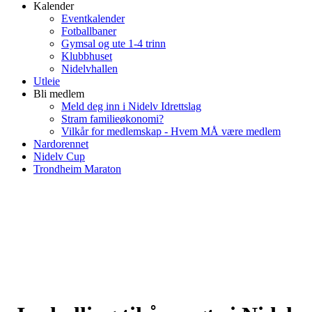
Kalender
Eventkalender
Fotballbaner
Gymsal og ute 1-4 trinn
Klubbhuset
Nidelvhallen
Utleie
Bli medlem
Meld deg inn i Nidelv Idrettslag
Stram familieøkonomi?
Vilkår for medlemskap - Hvem MÅ være medlem
Nardorennet
Nidelv Cup
Trondheim Maraton