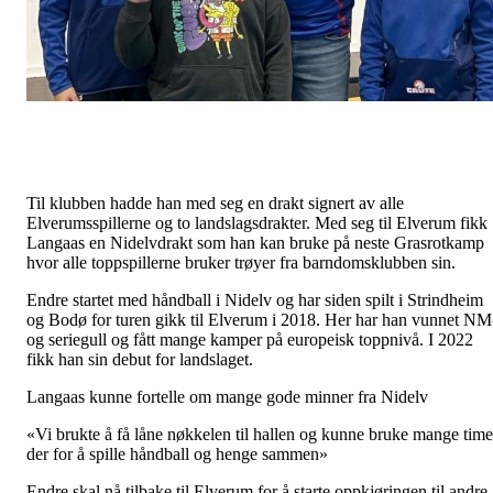
Til klubben hadde han med seg en drakt signert av alle
Elverumsspillerne og to landslagsdrakter. Med seg til Elverum fikk
Langaas en Nidelvdrakt som han kan bruke på neste Grasrotkamp
hvor alle toppspillerne bruker trøyer fra barndomsklubben sin.
Endre startet med håndball i Nidelv og har siden spilt i Strindheim
og Bodø for turen gikk til Elverum i 2018. Her har han vunnet NM
og seriegull og fått mange kamper på europeisk toppnivå. I 2022
fikk han sin debut for landslaget.
Langaas kunne fortelle om mange gode minner fra Nidelv
«Vi brukte å få låne nøkkelen til hallen og kunne bruke mange time
der for å spille håndball og henge sammen»
Endre skal nå tilbake til Elverum for å starte oppkjøringen til andre