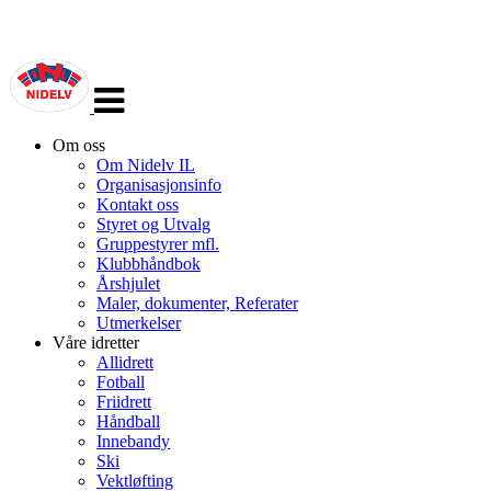
Veksle
navigasjon
Om oss
Om Nidelv IL
Organisasjonsinfo
Kontakt oss
Styret og Utvalg
Gruppestyrer mfl.
Klubbhåndbok
Årshjulet
Maler, dokumenter, Referater
Utmerkelser
Våre idretter
Allidrett
Fotball
Friidrett
Håndball
Innebandy
Ski
Vektløfting