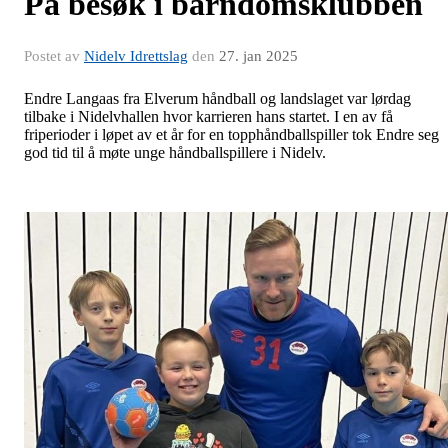
På besøk i barndomsklubben
Postet av
Nidelv Idrettslag
den
27. jan 2025
Endre Langaas fra Elverum håndball og landslaget var lørdag
tilbake i Nidelvhallen hvor karrieren hans startet. I en av få
friperioder i løpet av et år for en topphåndballspiller tok Endre seg
god tid til å møte unge håndballspillere i Nidelv.