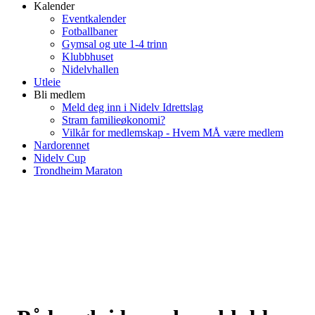
Kalender
Eventkalender
Fotballbaner
Gymsal og ute 1-4 trinn
Klubbhuset
Nidelvhallen
Utleie
Bli medlem
Meld deg inn i Nidelv Idrettslag
Stram familieøkonomi?
Vilkår for medlemskap - Hvem MÅ være medlem
Nardorennet
Nidelv Cup
Trondheim Maraton