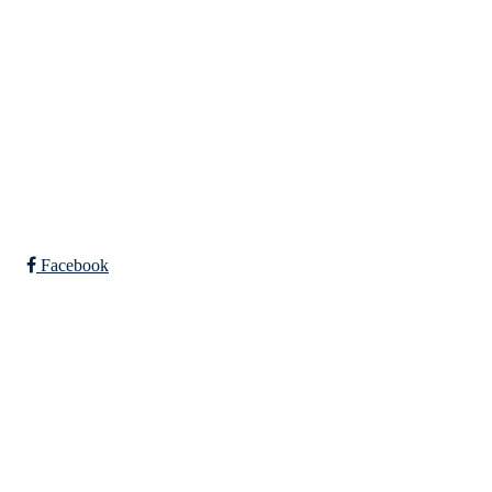
Org. nr.: 947307576
Telefon: 480 10 800
post@nidelv-il.no
Bli medlem i klubben!
Trykk her for innmelding
Facebook