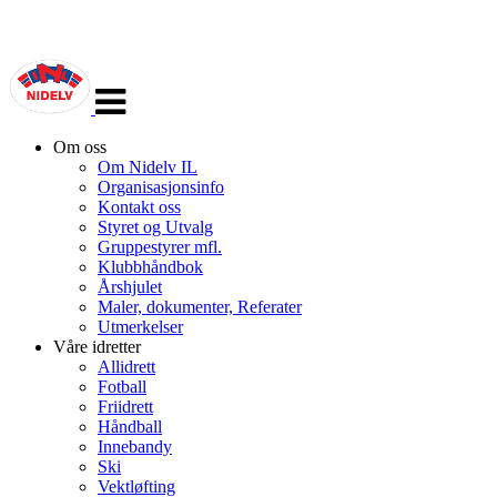
Veksle
navigasjon
Om oss
Om Nidelv IL
Organisasjonsinfo
Kontakt oss
Styret og Utvalg
Gruppestyrer mfl.
Klubbhåndbok
Årshjulet
Maler, dokumenter, Referater
Utmerkelser
Våre idretter
Allidrett
Fotball
Friidrett
Håndball
Innebandy
Ski
Vektløfting