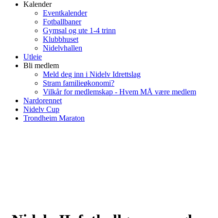
Kalender
Eventkalender
Fotballbaner
Gymsal og ute 1-4 trinn
Klubbhuset
Nidelvhallen
Utleie
Bli medlem
Meld deg inn i Nidelv Idrettslag
Stram familieøkonomi?
Vilkår for medlemskap - Hvem MÅ være medlem
Nardorennet
Nidelv Cup
Trondheim Maraton