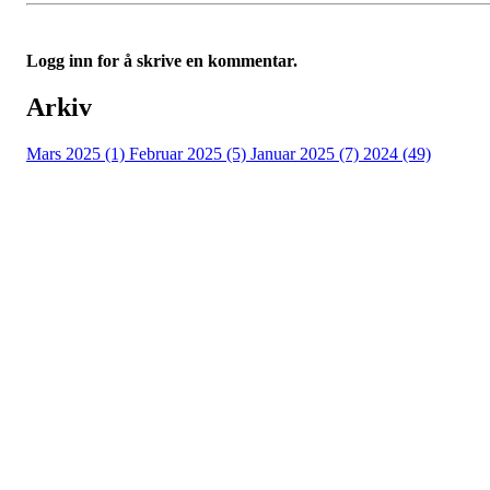
Logg inn for å skrive en kommentar.
Arkiv
Mars 2025 (1)
Februar 2025 (5)
Januar 2025 (7)
2024 (49)
Nidelv IL
Tempeveien 13B
7031 TRONDHEIM
Org. nr.: 947307576
Telefon: 480 10 800